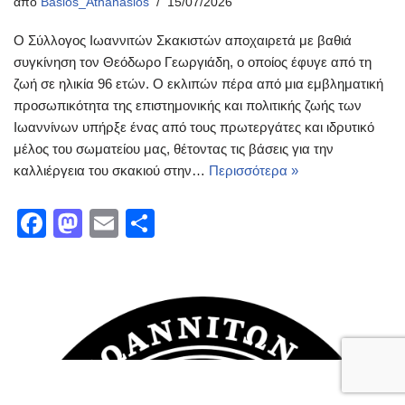
από
Basios_Athanasios
15/07/2026
Ο Σύλλογος Ιωαννιτών Σκακιστών αποχαιρετά με βαθιά
συγκίνηση τον Θεόδωρο Γεωργιάδη, ο οποίος έφυγε από τη
ζωή σε ηλικία 96 ετών. Ο εκλιπών πέρα από μια εμβληματική
προσωπικότητα της επιστημονικής και πολιτικής ζωής των
Ιωαννίνων υπήρξε ένας από τους πρωτεργάτες και ιδρυτικό
μέλος του σωματείου μας, θέτοντας τις βάσεις για την
καλλιέργεια του σκακιού στην…
Περισσότερα »
F
M
E
Μ
a
a
m
οι
c
st
ail
ρ
e
o
α
b
d
σ
o
o
τε
o
n
ίτ